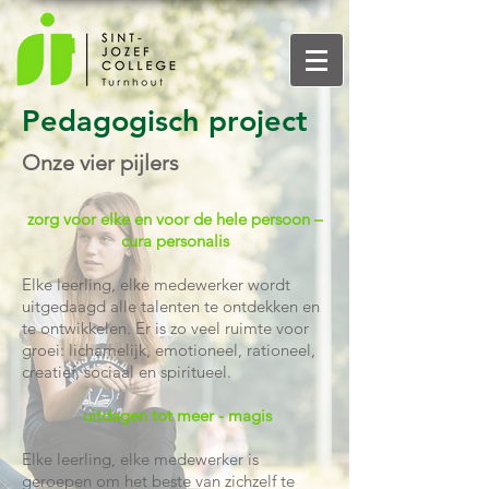
Pedagogisch project
Onze vier pijlers
zorg voor elke en voor de hele persoon –
cura personalis
Elke leerling, elke medewerker wordt
uitgedaagd alle talenten te ontdekken en
te ontwikkelen. Er is zo veel ruimte voor
groei: lichamelijk, emotioneel, rationeel,
creatief, sociaal en spiritueel.
uitdagen tot meer - magis
Elke leerling, elke medewerker is
geroepen om het beste van zichzelf te