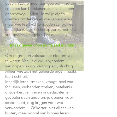
geven. Wat je meer dan gewoon inzetten
concreet kan betekenen, laat zich alleen
gaandeweg
vinden. Je zal je eigen
grenzen ontdekken en die van anderen,
maar wie leert vol te
houden zal ook een
innerlijke ruimte op het spoor komen die
vreugde en vleugels schenkt.
smaak geven - non multa sed multum
Om te groeien volstaat het niet om veel
te weten. Veel is dikwijls synoniem
van
oppervlakkig, versnipperd, vluchtig.
Alleen wie zich het geleerde eigen maakt,
leert écht bij.
Innerlijk leren ‘smaken’ vraagt heel wat:
focussen, verbanden zoeken, betekenis
ontdekken, je inleven in gedachten en
gevoelens van anderen, je openen voor
schoonheid, oog krijgen voor wat
verwondert… Of korter: niet alleen van
buiten, maar vooral van binnen leren.