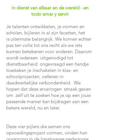
in dienst van elkaar en de wereld - en
todo amar y servir
Je talenten ontwikkelen, je vormen en
scholen, bijleren in al zijn facetten, het
is
uitermate belangrijk. We komen echter
pas ten volle tot ons recht als we iets
kunnen
betekenen voor anderen. Daarom
wordt iedereen uitgenodigd tot
dienstbaarheid:
ongevraagd een handje
toesteken je inschakelen in klas- en
schoolprojecten, oefenen
in
daadwerkelijke verbondenheid. We
hopen dat deze ervaringen smaak geven
om zelf uit
te zoeken hoe je op een jouw
passende manier kan bijdragen aan een
betere wereld, nu en
later.
Deze vier pijlers die samen ons
opvoedingsproject vormen, vinden hun
oorsprong in de Ignatiaanse pedagogie.