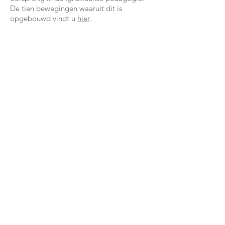
De tien bewegingen waaruit dit is
opgebouwd vindt u
hier
.
Koningin Astridlaan 33
2300 Turnhout
014 41 30 21
info@sjt.be