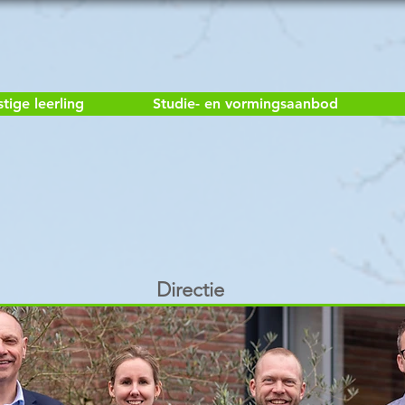
ige leerling
Studie- en vormingsaanbod
Directie