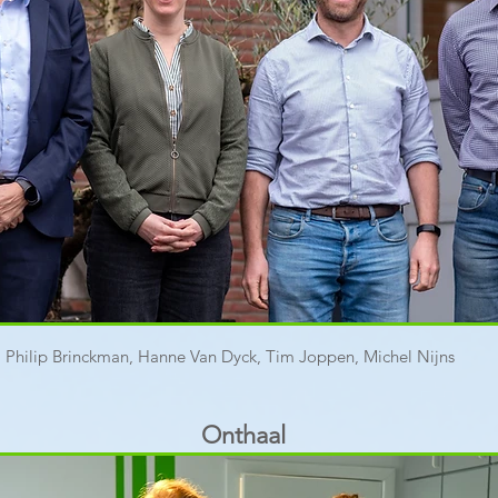
s: Philip Brinckman, Hanne Van Dyck, Tim Joppen, Michel Nijns
Onthaal