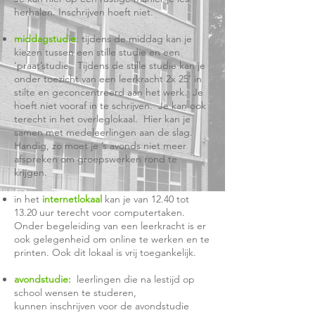
herhalen. Inschrijven hoeft niet.
middagstudie:
tijdens de middag kan je
kiezen tussen een stille studie en een
‘praat’studie. Tijdens de stille studie kan je
onder toezicht van een leerkracht 2x 25’ in
stilte en geconcentreerd aan het werk. Je
hoeft niet vooraf in te schrijven. Je kan ook
terecht in het overleglokaal. Hier kan je
samen met medeleerlingen aan de slag.
Handig, zo moet je ’s avonds niet meer
afspreken om groepswerken rond te
krijgen.
in het
internetlokaal
kan je van 12.40 tot
13.20 uur terecht voor computertaken.
Onder begeleiding van een leerkracht is er
ook gelegenheid om online te werken en te
printen. Ook dit lokaal is vrij toegankelijk.
avondstudie:
leerlingen die na lestijd op
school wensen te studeren,
kunnen
i
nschrijven voor de avondstudie