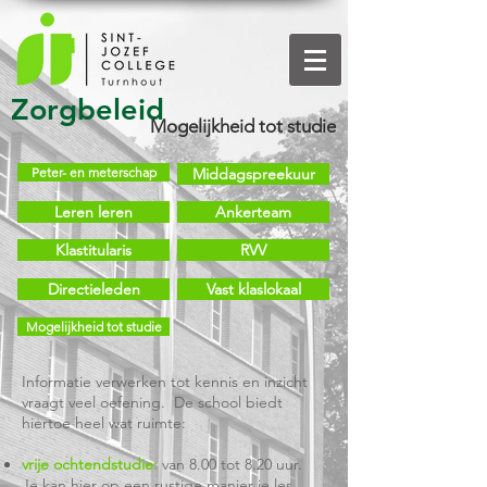
Zorgbeleid
Mogelijkheid tot studie
Peter- en meterschap
Middagspreekuur
Leren leren
Ankerteam
Klastitularis
RVV
Directieleden
Vast klaslokaal
Mogelijkheid tot studie
Informatie verwerken tot kennis en inzicht
vraagt veel oefening. De school biedt
hiertoe heel wat ruimte:
vrije ochtendstudie:
van 8.00 tot 8.20 uur.
Je kan hier op een rustige manier je les