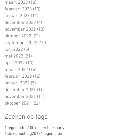
maart 2023
(18)
18 posts
februari 2023
(13)
13 posts
januari 2023
(11)
11 posts
december 2022
(4)
4 posts
november 2022
(13)
13 posts
oktober 2022
(22)
22 posts
september 2022
(15)
15 posts
juni 2022
(5)
5 posts
mei 2022
(21)
21 posts
april 2022
(13)
13 posts
maart 2022
(16)
16 posts
februari 2022
(16)
16 posts
januari 2022
(5)
5 posts
december 2021
(1)
1 post
november 2021
(11)
11 posts
oktober 2021
(22)
22 posts
Zoeken op tags
1 tegen allen
100 dagen
1ste jaars
1ste schooldag
2017
4 tegen allen