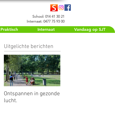
School: 014 41 30 21
Internaat: 0477 75 93 00
Praktisch
Internaat
Vandaag op SJT
Uitgelichte berichten
Ontspannen in gezonde
lucht.