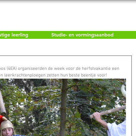
ige leerling
Studie- en vormingsaanbod
s (4EA) organiseerden de week voor de herfstvakantie een 
en leerkrachtenploegen zetten hun beste beentje voor!