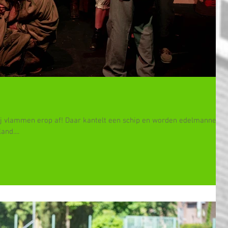
 Wij vlammen erop af! Daar kantelt een schip en worden edelmannen
nd....