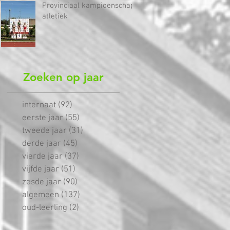
Provinciaal kampioenschap
atletiek
Zoeken op jaar
internaat
(92)
92 posts
eerste jaar
(55)
55 posts
tweede jaar
(31)
31 posts
derde jaar
(45)
45 posts
vierde jaar
(37)
37 posts
vijfde jaar
(51)
51 posts
zesde jaar
(90)
90 posts
algemeen
(137)
137 posts
oud-leerling
(2)
2 posts