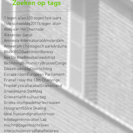
Zoeken op tags
1 tegen allen
100 dagen
1ste jaars
1ste schooldag
2017
4 tegen allen
Abdij van Herckenrode
Alexander Gerst
Amnesty International
Amsterdam
Antwerp
Archeologisch park
Arduino
BIb
BK
BSD
Badminton
Banksy
Bas De Roo
Baseballwedstrijd
Bezinning
Biomimicry
Brussel
Congo
Dikketruiendag
Doorlichting
Escape room
European Parliament
Frans
Friday the 13th Challenge
Frieda
Fysica
Galabal
Griekenland
Griekenland-SteMdag
Griekenland-cultuurdag
Grieks-olympiade
Hartevrouwen
Hologram
ISS
Ice Skating
Ideal husband
Ignatiustornooi
Infodagen
Innovation Lab
Inschrijfdagen
Inschrijven
Interscholenstrijd
Italie
Italiëreis