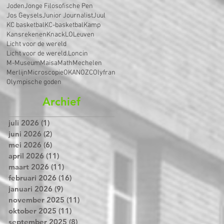
Joden
Jonge Filosofische Pen
Jos Geysels
Junior Journalist
Juul
KC basketbal
KC-basketbal
Kamp
Kansrekenen
Knack
LO
Leuven
Licht voor de wereld
Licht voor de wereld.
Loncin
M-Museum
Maisa
Math
Mechelen
Merlijn
Microscopie
OKAN
OZC
Olyfran
Olympische goden
Archief
juli 2026
(1)
1 post
juni 2026
(2)
2 posts
mei 2026
(6)
6 posts
april 2026
(11)
11 posts
maart 2026
(11)
11 posts
februari 2026
(16)
16 posts
januari 2026
(9)
9 posts
november 2025
(11)
11 posts
oktober 2025
(11)
11 posts
september 2025
(8)
8 posts