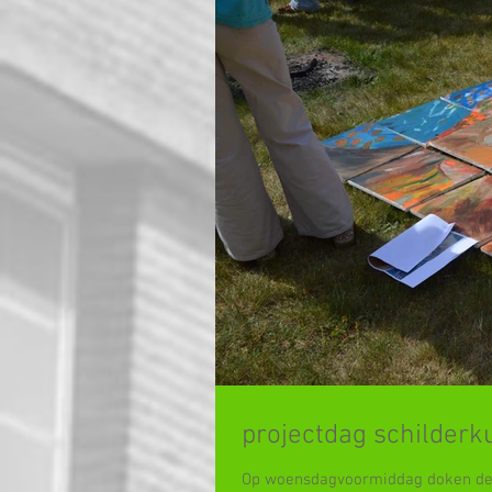
projectdag schilderku
Op woensdagvoormiddag doken de l