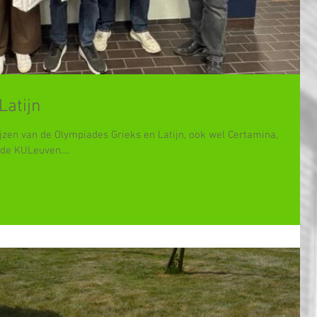
Latijn
en van de Olympiades Grieks en Latijn, ook wel Certamina,
 de KULeuven....