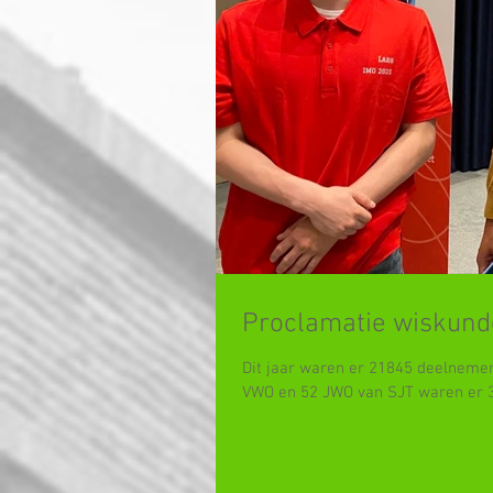
Proclamatie wiskund
Dit jaar waren er 21845 deelneme
VWO en 52 JWO van SJT waren er 3 f