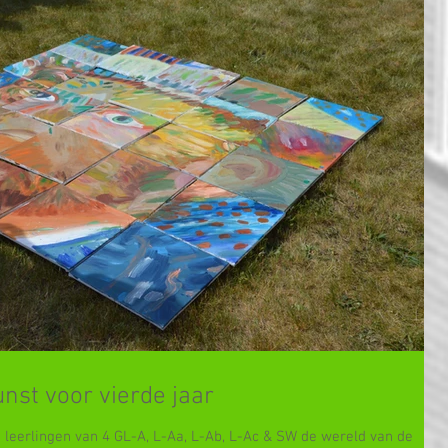
nst voor vierde jaar
eerlingen van 4 GL-A, L-Aa, L-Ab, L-Ac & SW de wereld van de