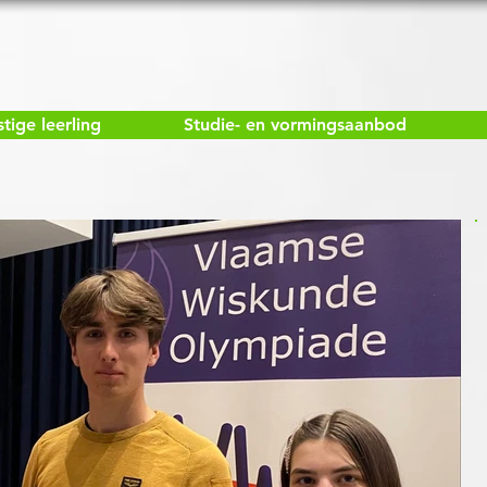
ige leerling
Studie- en vormingsaanbod