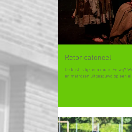
Retoricatoneel
De kust is lijk een muur. En wij?
en matrozen uitgespuwd op een eila