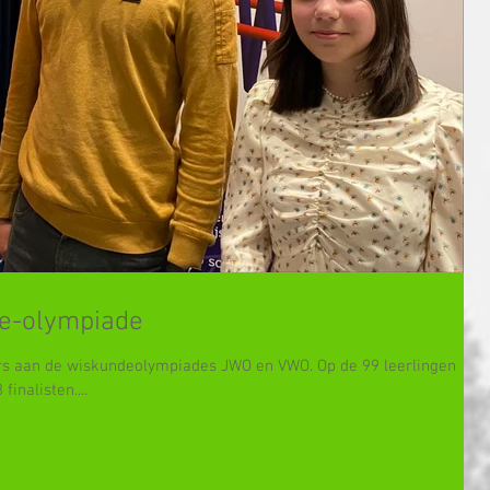
e-olympiade
rs aan de wiskundeolympiades JWO en VWO. Op de 99 leerlingen
inalisten....