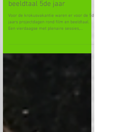
Projectdagen film en
beeldtaal 5de jaar
Voor de krokusvakantie waren er voor de 5de
jaars projectdagen rond film en beeldtaal.
Een vierdaagse met plenaire sessies,
workshops en...