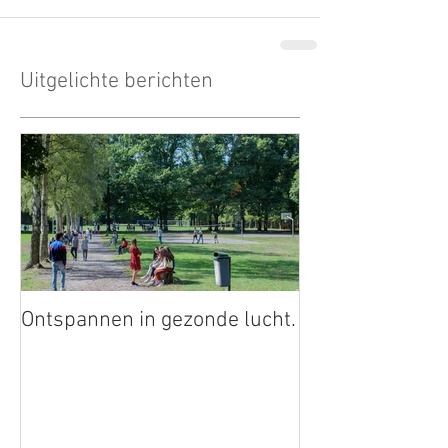
Uitgelichte berichten
Ontspannen in gezonde lucht.