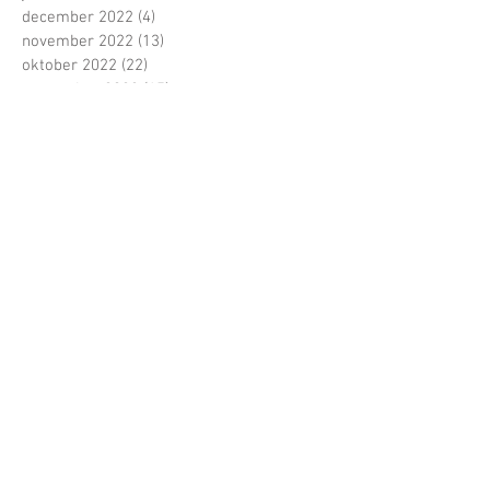
december 2022
(4)
4 posts
november 2022
(13)
13 posts
oktober 2022
(22)
22 posts
september 2022
(15)
15 posts
juni 2022
(5)
5 posts
mei 2022
(21)
21 posts
april 2022
(13)
13 posts
maart 2022
(16)
16 posts
februari 2022
(16)
16 posts
januari 2022
(5)
5 posts
december 2021
(1)
1 post
november 2021
(11)
11 posts
oktober 2021
(22)
22 posts
Zoeken op tags
1 tegen allen
100 dagen
1ste jaars
1ste schooldag
2017
4 tegen allen
Abdij van Herckenrode
Alexander Gerst
Amnesty International
Amsterdam
Antwerp