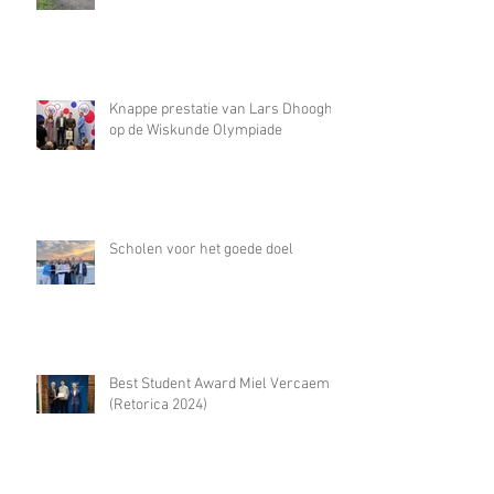
Knappe prestatie van Lars Dhooghe
op de Wiskunde Olympiade
Scholen voor het goede doel
Best Student Award Miel Vercaemst
(Retorica 2024)