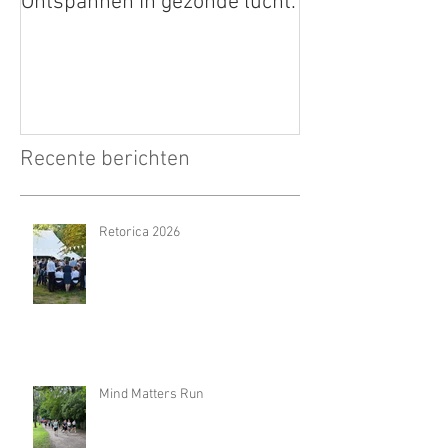
Ontspannen in gezonde lucht.
Recente berichten
Retorica 2026
Mind Matters Run