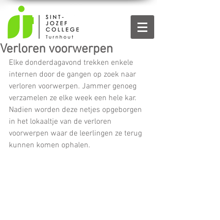
Verloren voorwerpen
Elke donderdagavond trekken enkele 
internen door de gangen op zoek naar 
verloren voorwerpen. Jammer genoeg 
verzamelen ze elke week een hele kar. 
Nadien worden deze netjes opgeborgen 
in het lokaaltje van de verloren 
voorwerpen waar de leerlingen ze terug 
kunnen komen ophalen.