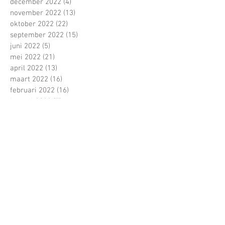
december 2022
(4)
4 posts
november 2022
(13)
13 posts
oktober 2022
(22)
22 posts
september 2022
(15)
15 posts
juni 2022
(5)
5 posts
mei 2022
(21)
21 posts
april 2022
(13)
13 posts
maart 2022
(16)
16 posts
februari 2022
(16)
16 posts
januari 2022
(5)
5 posts
december 2021
(1)
1 post
november 2021
(11)
11 posts
oktober 2021
(22)
22 posts
Zoeken op tags
1 tegen allen
100 dagen
1ste jaars
1ste schooldag
2017
4 tegen allen
Abdij van Herckenrode
Alexander Gerst
Amnesty International
Amsterdam
Antwerp
Archeologisch park
Arduino
BIb
BK
BSD