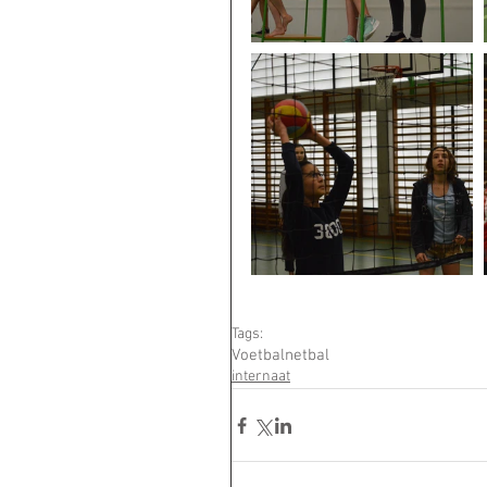
Tags:
Voetbal
netbal
internaat