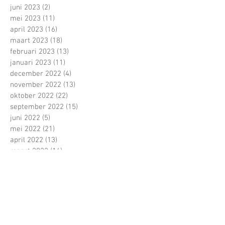
juni 2023
(2)
2 posts
mei 2023
(11)
11 posts
april 2023
(16)
16 posts
maart 2023
(18)
18 posts
februari 2023
(13)
13 posts
januari 2023
(11)
11 posts
december 2022
(4)
4 posts
november 2022
(13)
13 posts
oktober 2022
(22)
22 posts
september 2022
(15)
15 posts
juni 2022
(5)
5 posts
mei 2022
(21)
21 posts
april 2022
(13)
13 posts
maart 2022
(16)
16 posts
februari 2022
(16)
16 posts
januari 2022
(5)
5 posts
december 2021
(1)
1 post
november 2021
(11)
11 posts
oktober 2021
(22)
22 posts
Zoeken op tags