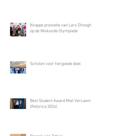
Knappe prestatie van Lars Dhooghe
op de Wiskunde Olympiade
Scholen voor het goede doel
Best Student Award Miel Vercaemst
(Retorica 2024)