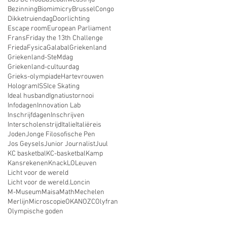
Bezinning
Biomimicry
Brussel
Congo
Dikketruiendag
Doorlichting
Escape room
European Parliament
Frans
Friday the 13th Challenge
Frieda
Fysica
Galabal
Griekenland
Griekenland-SteMdag
Griekenland-cultuurdag
Grieks-olympiade
Hartevrouwen
Hologram
ISS
Ice Skating
Ideal husband
Ignatiustornooi
Infodagen
Innovation Lab
Inschrijfdagen
Inschrijven
Interscholenstrijd
Italie
Italiëreis
Joden
Jonge Filosofische Pen
Jos Geysels
Junior Journalist
Juul
KC basketbal
KC-basketbal
Kamp
Kansrekenen
Knack
LO
Leuven
Licht voor de wereld
Licht voor de wereld.
Loncin
M-Museum
Maisa
Math
Mechelen
Merlijn
Microscopie
OKAN
OZC
Olyfran
Olympische goden