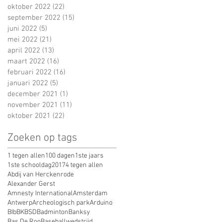
oktober 2022
(22)
22 posts
september 2022
(15)
15 posts
juni 2022
(5)
5 posts
mei 2022
(21)
21 posts
april 2022
(13)
13 posts
maart 2022
(16)
16 posts
februari 2022
(16)
16 posts
januari 2022
(5)
5 posts
december 2021
(1)
1 post
november 2021
(11)
11 posts
oktober 2021
(22)
22 posts
Zoeken op tags
1 tegen allen
100 dagen
1ste jaars
1ste schooldag
2017
4 tegen allen
Abdij van Herckenrode
Alexander Gerst
Amnesty International
Amsterdam
Antwerp
Archeologisch park
Arduino
BIb
BK
BSD
Badminton
Banksy
Bas De Roo
Baseballwedstrijd