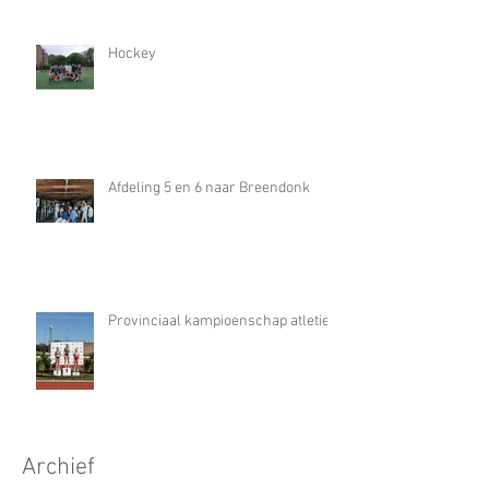
Hockey
Afdeling 5 en 6 naar Breendonk
Provinciaal kampioenschap atletiek
Archief