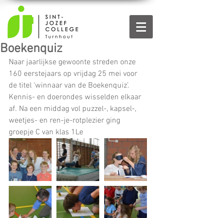
Boekenquiz
Naar jaarlijkse gewoonte streden onze 
160 eerstejaars op vrijdag 25 mei voor 
de titel ‘winnaar van de Boekenquiz’. 
Kennis- en doerondes wisselden elkaar 
af. Na een middag vol puzzel-, kapsel-, 
weetjes- en ren-je-rotplezier ging 
groepje C van klas 1Le