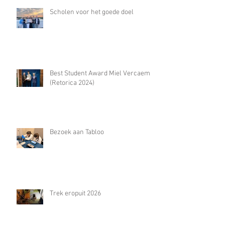
Scholen voor het goede doel
Best Student Award Miel Vercaemst
(Retorica 2024)
Bezoek aan Tabloo
Trek eropuit 2026