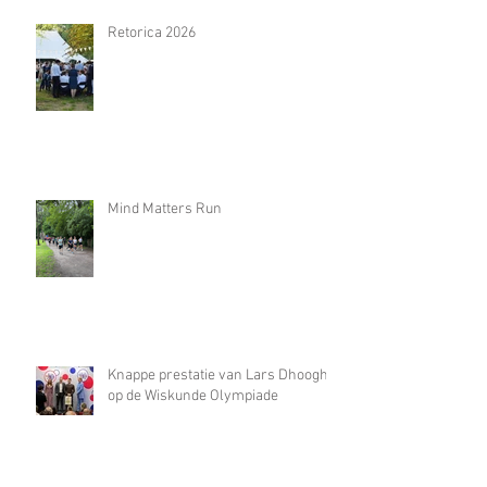
Retorica 2026
Mind Matters Run
Knappe prestatie van Lars Dhooghe
op de Wiskunde Olympiade