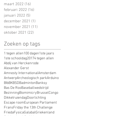
maart 2022
(16)
16 posts
februari 2022
(16)
16 posts
januari 2022
(5)
5 posts
december 2021
(1)
1 post
november 2021
(11)
11 posts
oktober 2021
(22)
22 posts
Zoeken op tags
1 tegen allen
100 dagen
1ste jaars
1ste schooldag
2017
4 tegen allen
Abdij van Herckenrode
Alexander Gerst
Amnesty International
Amsterdam
Antwerp
Archeologisch park
Arduino
BIb
BK
BSD
Badminton
Banksy
Bas De Roo
Baseballwedstrijd
Bezinning
Biomimicry
Brussel
Congo
Dikketruiendag
Doorlichting
Escape room
European Parliament
Frans
Friday the 13th Challenge
Frieda
Fysica
Galabal
Griekenland