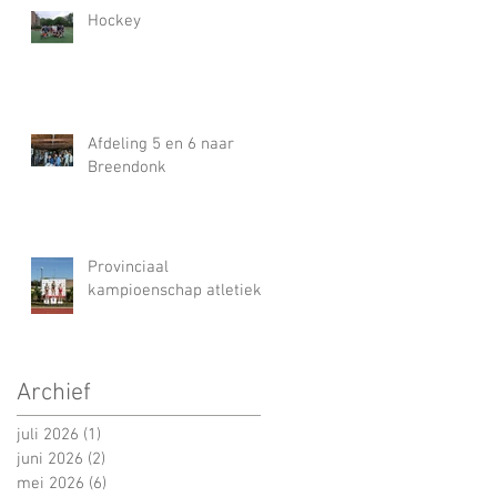
Hockey
Afdeling 5 en 6 naar
Breendonk
Provinciaal
kampioenschap atletiek
Archief
juli 2026
(1)
1 post
juni 2026
(2)
2 posts
mei 2026
(6)
6 posts