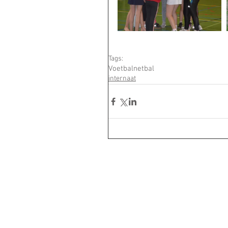
Tags:
Voetbal
netbal
internaat