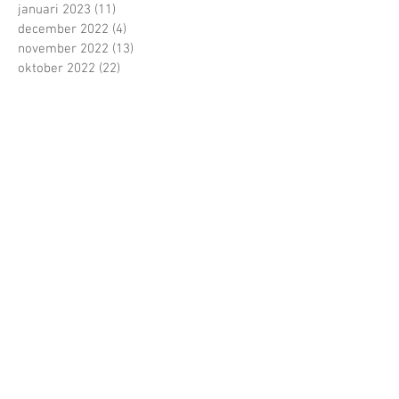
januari 2023
(11)
11 posts
december 2022
(4)
4 posts
november 2022
(13)
13 posts
oktober 2022
(22)
22 posts
september 2022
(15)
15 posts
juni 2022
(5)
5 posts
mei 2022
(21)
21 posts
april 2022
(13)
13 posts
maart 2022
(16)
16 posts
februari 2022
(16)
16 posts
januari 2022
(5)
5 posts
december 2021
(1)
1 post
november 2021
(11)
11 posts
oktober 2021
(22)
22 posts
Zoeken op tags
1 tegen allen
100 dagen
1ste jaars
1ste schooldag
2017
4 tegen allen
Abdij van Herckenrode
Alexander Gerst