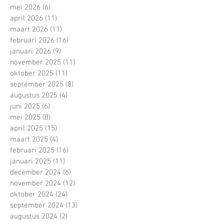
mei 2026
(6)
6 posts
april 2026
(11)
11 posts
maart 2026
(11)
11 posts
februari 2026
(16)
16 posts
januari 2026
(9)
9 posts
november 2025
(11)
11 posts
oktober 2025
(11)
11 posts
september 2025
(8)
8 posts
augustus 2025
(4)
4 posts
juni 2025
(6)
6 posts
mei 2025
(8)
8 posts
april 2025
(15)
15 posts
maart 2025
(4)
4 posts
februari 2025
(16)
16 posts
januari 2025
(11)
11 posts
december 2024
(6)
6 posts
november 2024
(12)
12 posts
oktober 2024
(24)
24 posts
september 2024
(13)
13 posts
augustus 2024
(2)
2 posts