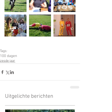
Tags:
100 dagen
zesde jaar
Uitgelichte berichten