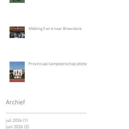
Afdeling 5 en 6 naar Breendonk
Provinciaal kampioenschap atletiek
Archief
juli 2026
(1)
1 post
juni 2026
(2)
2 posts