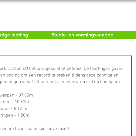
ige leerling
Studie- en vormingsaanbod
rkrachten LO het jaarlijkse atletiekfeest. De leerlingen gaven 
een poging om een record te breken tijdens deze zonnige en 
ingen mogen vanaf dit jaar ook een nieuw record op hun naam 
lwerpen - 87.80m
toten  - 10.80m
toten - 8.12 m
ringen - 1.50m
bedankt voor jullie sportieve inzet! 