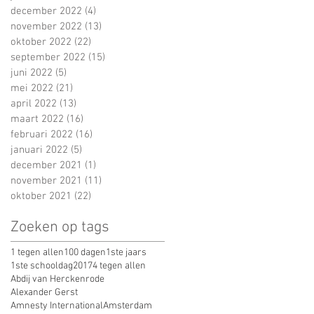
december 2022
(4)
4 posts
november 2022
(13)
13 posts
oktober 2022
(22)
22 posts
september 2022
(15)
15 posts
juni 2022
(5)
5 posts
mei 2022
(21)
21 posts
april 2022
(13)
13 posts
maart 2022
(16)
16 posts
februari 2022
(16)
16 posts
januari 2022
(5)
5 posts
december 2021
(1)
1 post
november 2021
(11)
11 posts
oktober 2021
(22)
22 posts
Zoeken op tags
1 tegen allen
100 dagen
1ste jaars
1ste schooldag
2017
4 tegen allen
Abdij van Herckenrode
Alexander Gerst
Amnesty International
Amsterdam