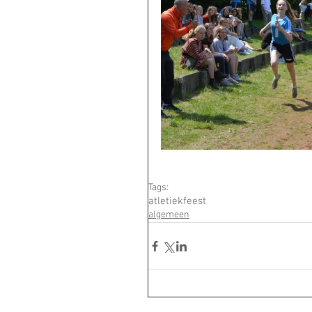
Tags:
atletiekfeest
algemeen