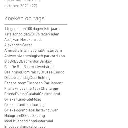
oktober 2021
(22)
22 posts
Zoeken op tags
1 tegen allen
100 dagen
1ste jaars
1ste schooldag
2017
4 tegen allen
Abdij van Herckenrode
Alexander Gerst
Amnesty International
Amsterdam
Antwerp
Archeologisch park
Arduino
BIb
BK
BSD
Badminton
Banksy
Bas De Roo
Baseballwedstrijd
Bezinning
Biomimicry
Brussel
Congo
Dikketruiendag
Doorlichting
Escape room
European Parliament
Frans
Friday the 13th Challenge
Frieda
Fysica
Galabal
Griekenland
Griekenland-SteMdag
Griekenland-cultuurdag
Grieks-olympiade
Hartevrouwen
Hologram
ISS
Ice Skating
Ideal husband
Ignatiustornooi
Infodagen
Innovation Lab