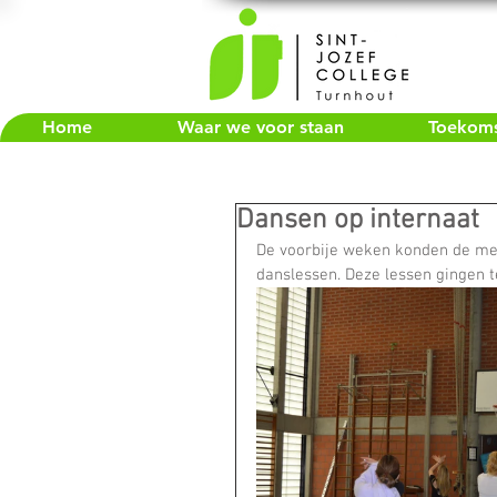
Home
Waar we voor staan
Toekomst
Dansen op internaat
De voorbije weken konden de mei
danslessen. Deze lessen gingen t