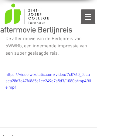
aftermovie Berlijnreis
De after movie van de Berlijnreis van 
5WWBb, een innemende impressie van 
een super geslaagde reis.
https://video.wixstatic.com/video/7c0760_0aca
aca28d7e47f6865e1ce249e7a5d3/1080p/mp4/fil
e.mp4