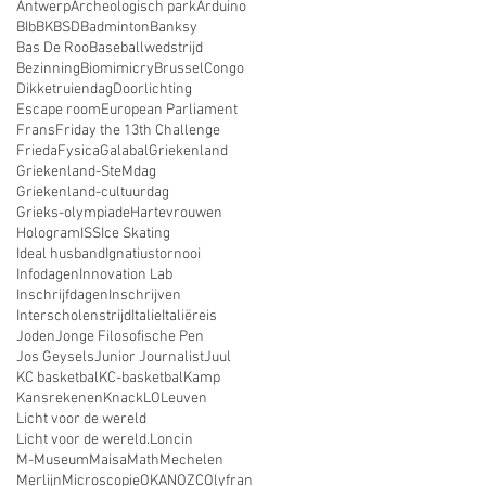
Antwerp
Archeologisch park
Arduino
BIb
BK
BSD
Badminton
Banksy
Bas De Roo
Baseballwedstrijd
Bezinning
Biomimicry
Brussel
Congo
Dikketruiendag
Doorlichting
Escape room
European Parliament
Frans
Friday the 13th Challenge
Frieda
Fysica
Galabal
Griekenland
Griekenland-SteMdag
Griekenland-cultuurdag
Grieks-olympiade
Hartevrouwen
Hologram
ISS
Ice Skating
Ideal husband
Ignatiustornooi
Infodagen
Innovation Lab
Inschrijfdagen
Inschrijven
Interscholenstrijd
Italie
Italiëreis
Joden
Jonge Filosofische Pen
Jos Geysels
Junior Journalist
Juul
KC basketbal
KC-basketbal
Kamp
Kansrekenen
Knack
LO
Leuven
Licht voor de wereld
Licht voor de wereld.
Loncin
M-Museum
Maisa
Math
Mechelen
Merlijn
Microscopie
OKAN
OZC
Olyfran