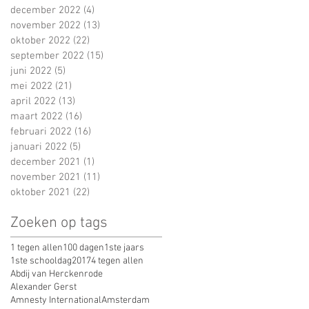
december 2022
(4)
4 posts
november 2022
(13)
13 posts
oktober 2022
(22)
22 posts
september 2022
(15)
15 posts
juni 2022
(5)
5 posts
mei 2022
(21)
21 posts
april 2022
(13)
13 posts
maart 2022
(16)
16 posts
februari 2022
(16)
16 posts
januari 2022
(5)
5 posts
december 2021
(1)
1 post
november 2021
(11)
11 posts
oktober 2021
(22)
22 posts
Zoeken op tags
1 tegen allen
100 dagen
1ste jaars
1ste schooldag
2017
4 tegen allen
Abdij van Herckenrode
Alexander Gerst
Amnesty International
Amsterdam