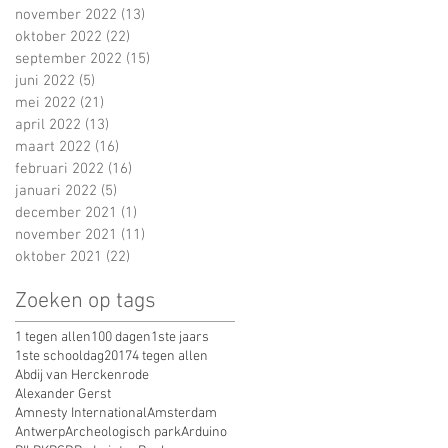
november 2022
(13)
13 posts
oktober 2022
(22)
22 posts
september 2022
(15)
15 posts
juni 2022
(5)
5 posts
mei 2022
(21)
21 posts
april 2022
(13)
13 posts
maart 2022
(16)
16 posts
februari 2022
(16)
16 posts
januari 2022
(5)
5 posts
december 2021
(1)
1 post
november 2021
(11)
11 posts
oktober 2021
(22)
22 posts
Zoeken op tags
1 tegen allen
100 dagen
1ste jaars
1ste schooldag
2017
4 tegen allen
Abdij van Herckenrode
Alexander Gerst
Amnesty International
Amsterdam
Antwerp
Archeologisch park
Arduino