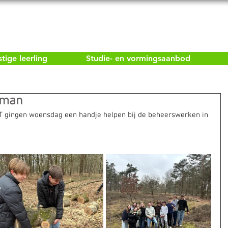
ige leerling
Studie- en vormingsaanbod
eman
T gingen woensdag een handje helpen bij de beheerswerken in 