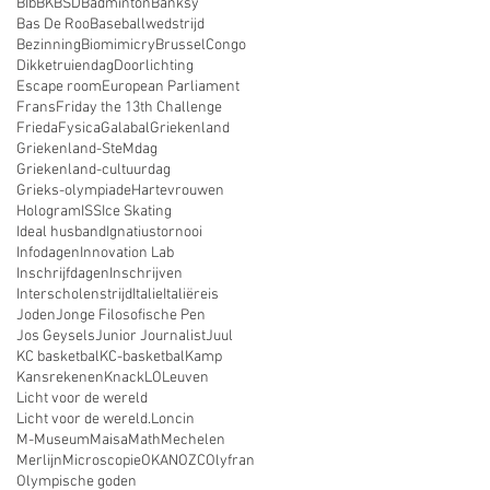
BIb
BK
BSD
Badminton
Banksy
Bas De Roo
Baseballwedstrijd
Bezinning
Biomimicry
Brussel
Congo
Dikketruiendag
Doorlichting
Escape room
European Parliament
Frans
Friday the 13th Challenge
Frieda
Fysica
Galabal
Griekenland
Griekenland-SteMdag
Griekenland-cultuurdag
Grieks-olympiade
Hartevrouwen
Hologram
ISS
Ice Skating
Ideal husband
Ignatiustornooi
Infodagen
Innovation Lab
Inschrijfdagen
Inschrijven
Interscholenstrijd
Italie
Italiëreis
Joden
Jonge Filosofische Pen
Jos Geysels
Junior Journalist
Juul
KC basketbal
KC-basketbal
Kamp
Kansrekenen
Knack
LO
Leuven
Licht voor de wereld
Licht voor de wereld.
Loncin
M-Museum
Maisa
Math
Mechelen
Merlijn
Microscopie
OKAN
OZC
Olyfran
Olympische goden