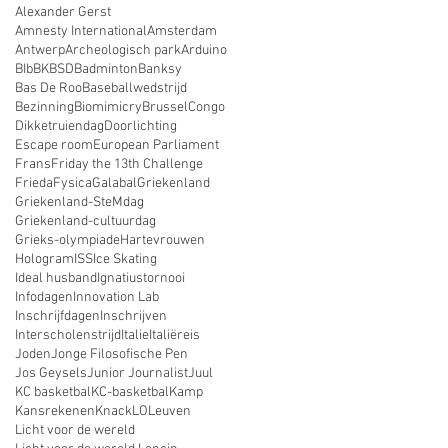
Alexander Gerst
Amnesty International
Amsterdam
Antwerp
Archeologisch park
Arduino
BIb
BK
BSD
Badminton
Banksy
Bas De Roo
Baseballwedstrijd
Bezinning
Biomimicry
Brussel
Congo
Dikketruiendag
Doorlichting
Escape room
European Parliament
Frans
Friday the 13th Challenge
Frieda
Fysica
Galabal
Griekenland
Griekenland-SteMdag
Griekenland-cultuurdag
Grieks-olympiade
Hartevrouwen
Hologram
ISS
Ice Skating
Ideal husband
Ignatiustornooi
Infodagen
Innovation Lab
Inschrijfdagen
Inschrijven
Interscholenstrijd
Italie
Italiëreis
Joden
Jonge Filosofische Pen
Jos Geysels
Junior Journalist
Juul
KC basketbal
KC-basketbal
Kamp
Kansrekenen
Knack
LO
Leuven
Licht voor de wereld