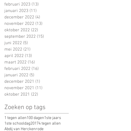
februari 2023
(13)
13 posts
januari 2023
(11)
11 posts
december 2022
(4)
4 posts
november 2022
(13)
13 posts
oktober 2022
(22)
22 posts
september 2022
(15)
15 posts
juni 2022
(5)
5 posts
mei 2022
(21)
21 posts
april 2022
(13)
13 posts
maart 2022
(16)
16 posts
februari 2022
(16)
16 posts
januari 2022
(5)
5 posts
december 2021
(1)
1 post
november 2021
(11)
11 posts
oktober 2021
(22)
22 posts
Zoeken op tags
1 tegen allen
100 dagen
1ste jaars
1ste schooldag
2017
4 tegen allen
Abdij van Herckenrode