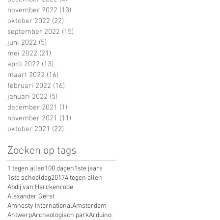
november 2022
(13)
13 posts
oktober 2022
(22)
22 posts
september 2022
(15)
15 posts
juni 2022
(5)
5 posts
mei 2022
(21)
21 posts
april 2022
(13)
13 posts
maart 2022
(16)
16 posts
februari 2022
(16)
16 posts
januari 2022
(5)
5 posts
december 2021
(1)
1 post
november 2021
(11)
11 posts
oktober 2021
(22)
22 posts
Zoeken op tags
1 tegen allen
100 dagen
1ste jaars
1ste schooldag
2017
4 tegen allen
Abdij van Herckenrode
Alexander Gerst
Amnesty International
Amsterdam
Antwerp
Archeologisch park
Arduino