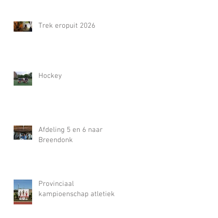
Trek eropuit 2026
Hockey
Afdeling 5 en 6 naar
Breendonk
Provinciaal
kampioenschap atletiek