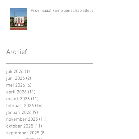
Provinciaal kampioenschap atletiek
Archief
juli 2026
(1)
1 post
juni 2026
(2)
2 posts
mei 2026
(6)
6 posts
april 2026
(11)
11 posts
maart 2026
(11)
11 posts
februari 2026
(16)
16 posts
januari 2026
(9)
9 posts
november 2025
(11)
11 posts
oktober 2025
(11)
11 posts
september 2025
(8)
8 posts