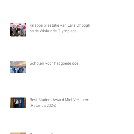
Knappe prestatie van Lars Dhooghe
op de Wiskunde Olympiade
Scholen voor het goede doel
Best Student Award Miel Vercaemst
(Retorica 2024)