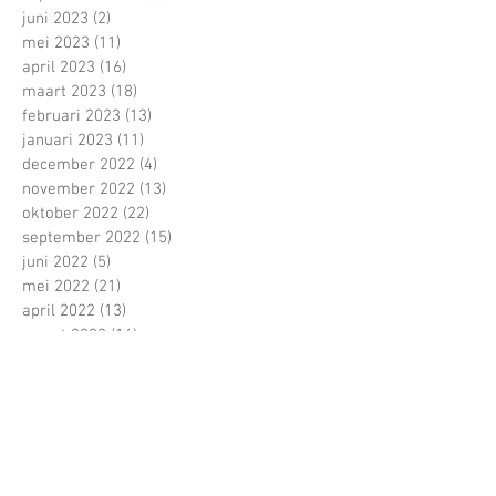
juni 2023
(2)
2 posts
mei 2023
(11)
11 posts
april 2023
(16)
16 posts
maart 2023
(18)
18 posts
februari 2023
(13)
13 posts
januari 2023
(11)
11 posts
december 2022
(4)
4 posts
november 2022
(13)
13 posts
oktober 2022
(22)
22 posts
september 2022
(15)
15 posts
juni 2022
(5)
5 posts
mei 2022
(21)
21 posts
april 2022
(13)
13 posts
maart 2022
(16)
16 posts
februari 2022
(16)
16 posts
januari 2022
(5)
5 posts
december 2021
(1)
1 post
november 2021
(11)
11 posts
oktober 2021
(22)
22 posts