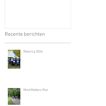
Recente berichten
Retorica 2026
Mind Matters Run