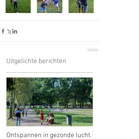
Uitgelichte berichten
Ontspannen in gezonde lucht.