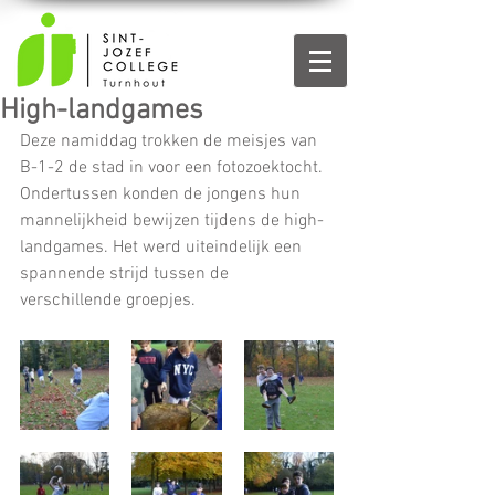
High-landgames
Deze namiddag trokken de meisjes van 
B-1-2 de stad in voor een fotozoektocht. 
Ondertussen konden de jongens hun 
mannelijkheid bewijzen tijdens de high-
landgames. Het werd uiteindelijk een 
spannende strijd tussen de 
verschillende groepjes.