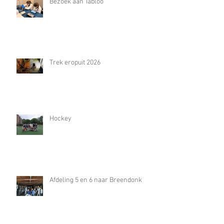
Bezoek aan Tabloo
Trek eropuit 2026
Hockey
Afdeling 5 en 6 naar Breendonk