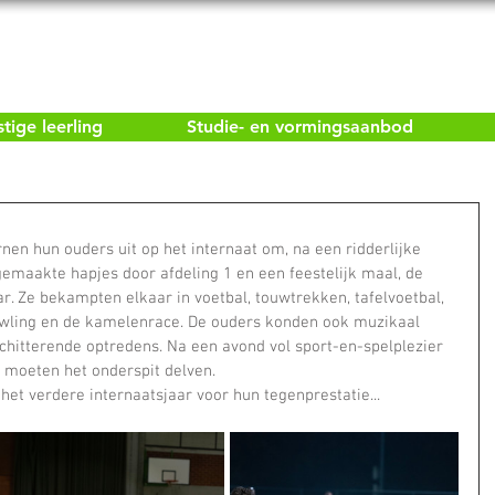
ige leerling
Studie- en vormingsaanbod
nen hun ouders uit op het internaat om, na een ridderlijke 
gemaakte hapjes door afdeling 1 en een feestelijk maal, de 
r. Ze bekampten elkaar in voetbal, touwtrekken, tafelvoetbal, 
wling en de kamelenrace. De ouders konden ook muzikaal 
chitterende optredens. Na een avond vol sport-en-spelplezier 
s moeten het onderspit delven.
het verdere internaatsjaar voor hun tegenprestatie...