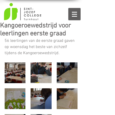
Kangoeroewedstrijd voor
leerlingen eerste graad
56 leerlingen van de eerste graad gaven 
op woensdag het beste van zichzelf 
tijdens de Kangoeroewedstrijd.