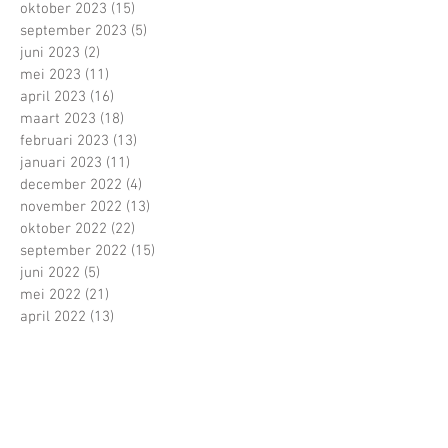
oktober 2023
(15)
15 posts
september 2023
(5)
5 posts
juni 2023
(2)
2 posts
mei 2023
(11)
11 posts
april 2023
(16)
16 posts
maart 2023
(18)
18 posts
februari 2023
(13)
13 posts
januari 2023
(11)
11 posts
december 2022
(4)
4 posts
november 2022
(13)
13 posts
oktober 2022
(22)
22 posts
september 2022
(15)
15 posts
juni 2022
(5)
5 posts
mei 2022
(21)
21 posts
april 2022
(13)
13 posts
maart 2022
(16)
16 posts
februari 2022
(16)
16 posts
januari 2022
(5)
5 posts
december 2021
(1)
1 post
november 2021
(11)
11 posts