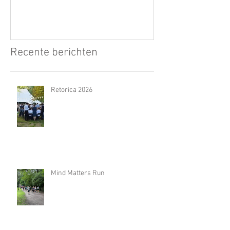
Recente berichten
Retorica 2026
Mind Matters Run