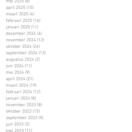
mei 2025
(8)
8 posts
april 2025
(15)
15 posts
maart 2025
(4)
4 posts
februari 2025
(16)
16 posts
januari 2025
(11)
11 posts
december 2024
(6)
6 posts
november 2024
(12)
12 posts
oktober 2024
(24)
24 posts
september 2024
(13)
13 posts
augustus 2024
(2)
2 posts
juni 2024
(11)
11 posts
mei 2024
(9)
9 posts
april 2024
(21)
21 posts
maart 2024
(19)
19 posts
februari 2024
(12)
12 posts
januari 2024
(8)
8 posts
november 2023
(8)
8 posts
oktober 2023
(15)
15 posts
september 2023
(5)
5 posts
juni 2023
(2)
2 posts
mei 2023
(11)
11 posts