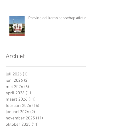
Provinciaal kampioenschap atletiek
Archief
juli 2026
(1)
1 post
juni 2026
(2)
2 posts
mei 2026
(6)
6 posts
april 2026
(11)
11 posts
maart 2026
(11)
11 posts
februari 2026
(16)
16 posts
januari 2026
(9)
9 posts
november 2025
(11)
11 posts
oktober 2025
(11)
11 posts