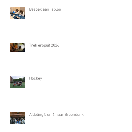
Bezoek aan Tabloo
Trek eropuit 2026
Hockey
Afdeling 5 en 6 naar Breendonk