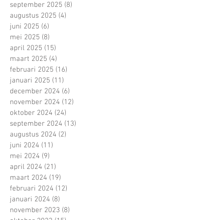
september 2025
(8)
8 posts
augustus 2025
(4)
4 posts
juni 2025
(6)
6 posts
mei 2025
(8)
8 posts
april 2025
(15)
15 posts
maart 2025
(4)
4 posts
februari 2025
(16)
16 posts
januari 2025
(11)
11 posts
december 2024
(6)
6 posts
november 2024
(12)
12 posts
oktober 2024
(24)
24 posts
september 2024
(13)
13 posts
augustus 2024
(2)
2 posts
juni 2024
(11)
11 posts
mei 2024
(9)
9 posts
april 2024
(21)
21 posts
maart 2024
(19)
19 posts
februari 2024
(12)
12 posts
januari 2024
(8)
8 posts
november 2023
(8)
8 posts