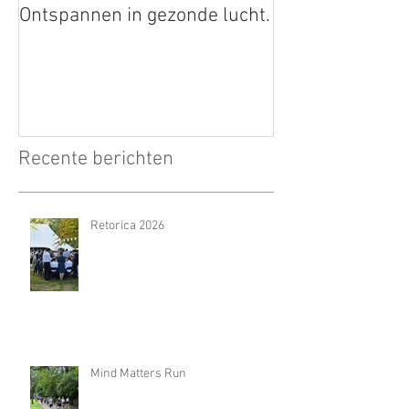
Ontspannen in gezonde lucht.
Recente berichten
Retorica 2026
Mind Matters Run