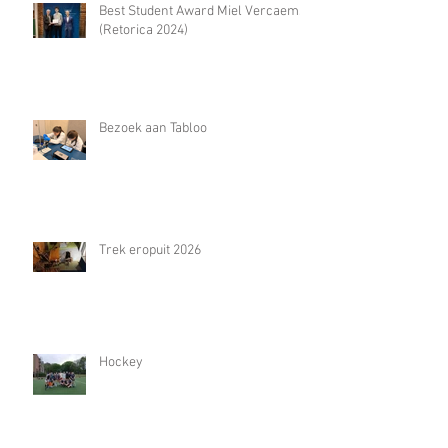
Best Student Award Miel Vercaemst
(Retorica 2024)
Bezoek aan Tabloo
Trek eropuit 2026
Hockey