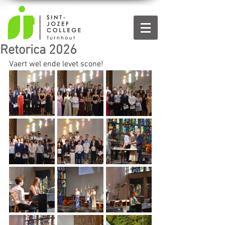
Retorica 2026
Vaert wel ende levet scone!