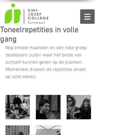
Toneelrepetities in volle
gang
Nog enkele maanden en een hele groep 
zesdejaars zullen weer het beste van 
zichzelf kunnen geven op de planken. 
Momenteel draaien de repetities alvast 
op volle toeren.