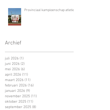
Provinciaal kampioenschap atletiek
Archief
juli 2026
(1)
1 post
juni 2026
(2)
2 posts
mei 2026
(6)
6 posts
april 2026
(11)
11 posts
maart 2026
(11)
11 posts
februari 2026
(16)
16 posts
januari 2026
(9)
9 posts
november 2025
(11)
11 posts
oktober 2025
(11)
11 posts
september 2025
(8)
8 posts