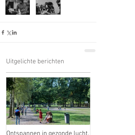
Uitgelichte berichten
Ontspannen in gezonde lucht.