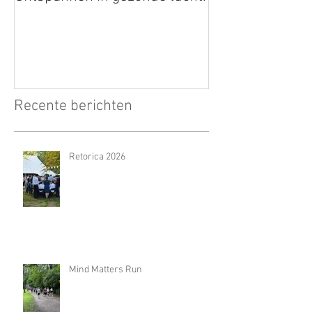
Recente berichten
Retorica 2026
Mind Matters Run