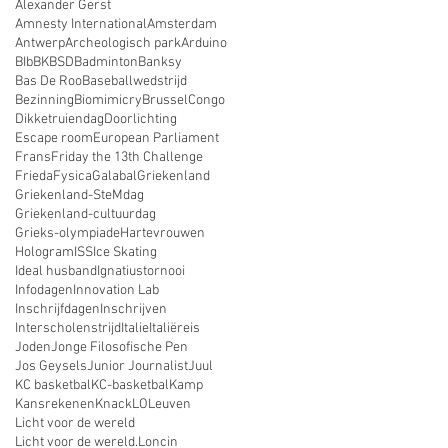
Alexander Gerst
Amnesty International
Amsterdam
Antwerp
Archeologisch park
Arduino
BIb
BK
BSD
Badminton
Banksy
Bas De Roo
Baseballwedstrijd
Bezinning
Biomimicry
Brussel
Congo
Dikketruiendag
Doorlichting
Escape room
European Parliament
Frans
Friday the 13th Challenge
Frieda
Fysica
Galabal
Griekenland
Griekenland-SteMdag
Griekenland-cultuurdag
Grieks-olympiade
Hartevrouwen
Hologram
ISS
Ice Skating
Ideal husband
Ignatiustornooi
Infodagen
Innovation Lab
Inschrijfdagen
Inschrijven
Interscholenstrijd
Italie
Italiëreis
Joden
Jonge Filosofische Pen
Jos Geysels
Junior Journalist
Juul
KC basketbal
KC-basketbal
Kamp
Kansrekenen
Knack
LO
Leuven
Licht voor de wereld
Licht voor de wereld.
Loncin