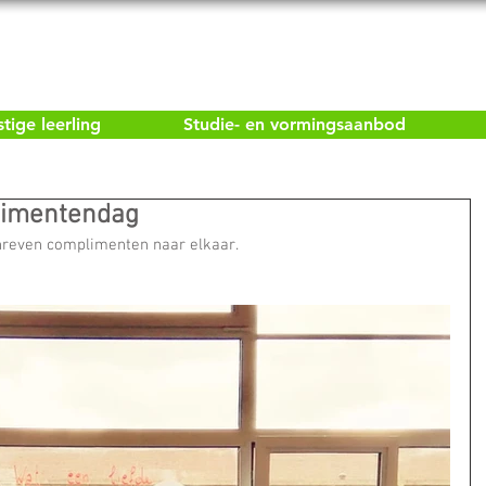
ige leerling
Studie- en vormingsaanbod
limentendag
hreven complimenten naar elkaar.