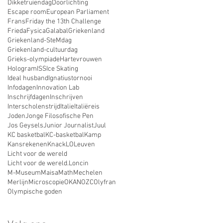
Dikketruiendag
Doorlichting
Escape room
European Parliament
Frans
Friday the 13th Challenge
Frieda
Fysica
Galabal
Griekenland
Griekenland-SteMdag
Griekenland-cultuurdag
Grieks-olympiade
Hartevrouwen
Hologram
ISS
Ice Skating
Ideal husband
Ignatiustornooi
Infodagen
Innovation Lab
Inschrijfdagen
Inschrijven
Interscholenstrijd
Italie
Italiëreis
Joden
Jonge Filosofische Pen
Jos Geysels
Junior Journalist
Juul
KC basketbal
KC-basketbal
Kamp
Kansrekenen
Knack
LO
Leuven
Licht voor de wereld
Licht voor de wereld.
Loncin
M-Museum
Maisa
Math
Mechelen
Merlijn
Microscopie
OKAN
OZC
Olyfran
Olympische goden