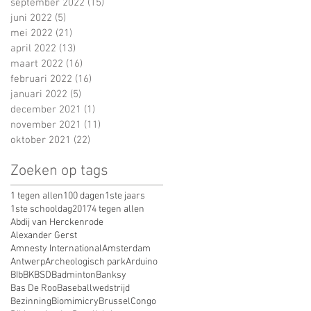
september 2022
(15)
15 posts
juni 2022
(5)
5 posts
mei 2022
(21)
21 posts
april 2022
(13)
13 posts
maart 2022
(16)
16 posts
februari 2022
(16)
16 posts
januari 2022
(5)
5 posts
december 2021
(1)
1 post
november 2021
(11)
11 posts
oktober 2021
(22)
22 posts
Zoeken op tags
1 tegen allen
100 dagen
1ste jaars
1ste schooldag
2017
4 tegen allen
Abdij van Herckenrode
Alexander Gerst
Amnesty International
Amsterdam
Antwerp
Archeologisch park
Arduino
BIb
BK
BSD
Badminton
Banksy
Bas De Roo
Baseballwedstrijd
Bezinning
Biomimicry
Brussel
Congo