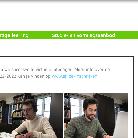
ige leerling
Studie- en vormingsaanbod
n we succesvolle virtuele infodagen. Meer info over de 
022-2023 kan je vinden op 
www.sjt.be/inschrijven
.