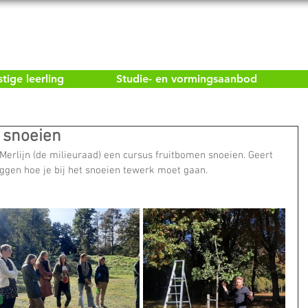
ige leerling
Studie- en vormingsaanbod
 snoeien
erlijn (de milieuraad) een cursus fruitbomen snoeien. Geert 
ggen hoe je bij het snoeien tewerk moet gaan. 