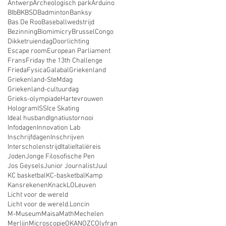
Antwerp
Archeologisch park
Arduino
BIb
BK
BSD
Badminton
Banksy
Bas De Roo
Baseballwedstrijd
Bezinning
Biomimicry
Brussel
Congo
Dikketruiendag
Doorlichting
Escape room
European Parliament
Frans
Friday the 13th Challenge
Frieda
Fysica
Galabal
Griekenland
Griekenland-SteMdag
Griekenland-cultuurdag
Grieks-olympiade
Hartevrouwen
Hologram
ISS
Ice Skating
Ideal husband
Ignatiustornooi
Infodagen
Innovation Lab
Inschrijfdagen
Inschrijven
Interscholenstrijd
Italie
Italiëreis
Joden
Jonge Filosofische Pen
Jos Geysels
Junior Journalist
Juul
KC basketbal
KC-basketbal
Kamp
Kansrekenen
Knack
LO
Leuven
Licht voor de wereld
Licht voor de wereld.
Loncin
M-Museum
Maisa
Math
Mechelen
Merlijn
Microscopie
OKAN
OZC
Olyfran