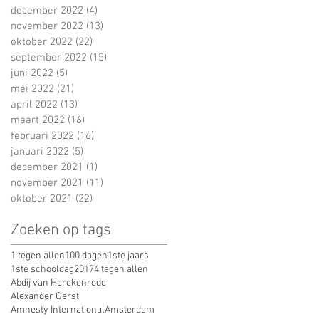
december 2022
(4)
4 posts
november 2022
(13)
13 posts
oktober 2022
(22)
22 posts
september 2022
(15)
15 posts
juni 2022
(5)
5 posts
mei 2022
(21)
21 posts
april 2022
(13)
13 posts
maart 2022
(16)
16 posts
februari 2022
(16)
16 posts
januari 2022
(5)
5 posts
december 2021
(1)
1 post
november 2021
(11)
11 posts
oktober 2021
(22)
22 posts
Zoeken op tags
1 tegen allen
100 dagen
1ste jaars
1ste schooldag
2017
4 tegen allen
Abdij van Herckenrode
Alexander Gerst
Amnesty International
Amsterdam