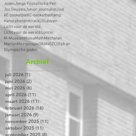
Joden
Jonge Filosofische Pen
Jos Geysels
Junior Journalist
Juul
KC basketbal
KC-basketbal
Kamp
Kansrekenen
Knack
LO
Leuven
Licht voor de wereld
Licht voor de wereld.
Loncin
M-Museum
Maisa
Math
Mechelen
Merlijn
Microscopie
OKAN
OZC
Olyfran
Olympische goden
Archief
juli 2026
(1)
1 post
juni 2026
(2)
2 posts
mei 2026
(6)
6 posts
april 2026
(11)
11 posts
maart 2026
(11)
11 posts
februari 2026
(16)
16 posts
januari 2026
(9)
9 posts
november 2025
(11)
11 posts
oktober 2025
(11)
11 posts
september 2025
(8)
8 posts