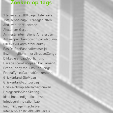
Zoeken op tags
1 tegen allen
100 dagen
1ste jaars
1ste schooldag
2017
4 tegen allen
Abdij van Herckenrode
Alexander Gerst
Amnesty International
Amsterdam
Antwerp
Archeologisch park
Arduino
BIb
BK
BSD
Badminton
Banksy
Bas De Roo
Baseballwedstrijd
Bezinning
Biomimicry
Brussel
Congo
Dikketruiendag
Doorlichting
Escape room
European Parliament
Frans
Friday the 13th Challenge
Frieda
Fysica
Galabal
Griekenland
Griekenland-SteMdag
Griekenland-cultuurdag
Grieks-olympiade
Hartevrouwen
Hologram
ISS
Ice Skating
Ideal husband
Ignatiustornooi
Infodagen
Innovation Lab
Inschrijfdagen
Inschrijven
Interscholenstrijd
Italie
Italiëreis