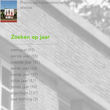
Provinciaal kampioenschap
atletiek
Zoeken op jaar
internaat
(92)
92 posts
eerste jaar
(55)
55 posts
tweede jaar
(31)
31 posts
derde jaar
(45)
45 posts
vierde jaar
(37)
37 posts
vijfde jaar
(51)
51 posts
zesde jaar
(90)
90 posts
algemeen
(137)
137 posts
oud-leerling
(2)
2 posts