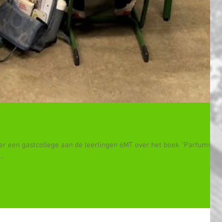
r een gastcollege aan de leerlingen 6MT over het boek "Parfums"
..