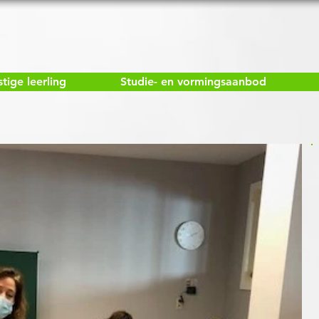
ige leerling
Studie- en vormingsaanbod