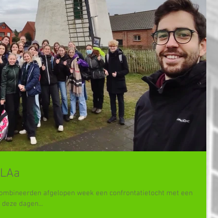
-LAa
ombineerden afgelopen week een confrontatietocht met een
 deze dagen...