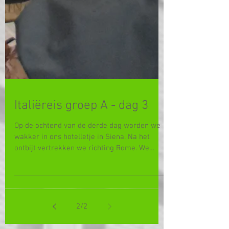
Italiëreis groep A - dag 3
Op de ochtend van de derde dag worden we
wakker in ons hotelletje in Siena. Na het
ontbijt vertrekken we richting Rome. We
nemen een tussenstop in Orvieto. Op het
adembenemende uitkijkpunt zet meneer
Joppen zijn leven op het spel voor de
groepsfoto. We dalen af doorheen het