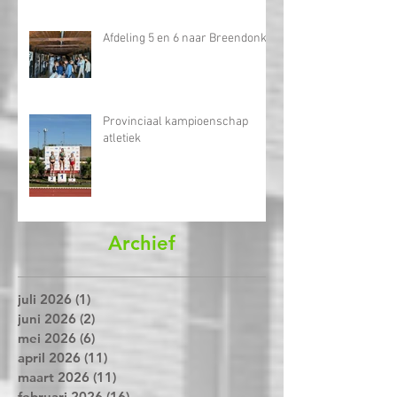
Hockey
Afdeling 5 en 6 naar Breendonk
Provinciaal kampioenschap
atletiek
Archief
juli 2026
(1)
1 post
juni 2026
(2)
2 posts
mei 2026
(6)
6 posts