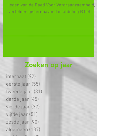
B
Justine Hartnett en Michiel Kellens, twee
leden van de Raad Voor Verdraagzaamheid,
vertelden gisterenavond in afdeling B het
verhaal van...
Zoeken op jaar
internaat
(92)
92 posts
eerste jaar
(55)
55 posts
tweede jaar
(31)
31 posts
derde jaar
(45)
45 posts
vierde jaar
(37)
37 posts
vijfde jaar
(51)
51 posts