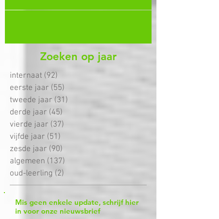
mogelijk...
Zoeken op jaar
internaat
(92)
92 posts
eerste jaar
(55)
55 posts
tweede jaar
(31)
31 posts
derde jaar
(45)
45 posts
vierde jaar
(37)
37 posts
vijfde jaar
(51)
51 posts
zesde jaar
(90)
90 posts
algemeen
(137)
137 posts
oud-leerling
(2)
2 posts