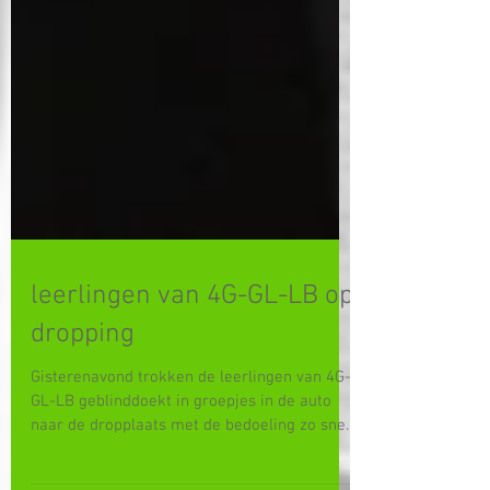
leerlingen van 4G-GL-LB op
dropping
Gisterenavond trokken de leerlingen van 4G-
GL-LB geblinddoekt in groepjes in de auto
naar de dropplaats met de bedoeling zo snel