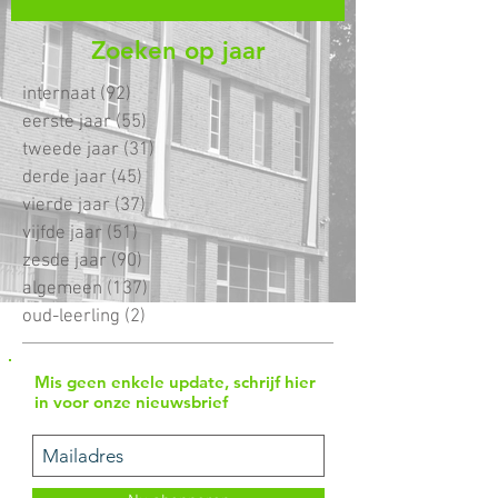
Zoeken op jaar
internaat
(92)
92 posts
eerste jaar
(55)
55 posts
tweede jaar
(31)
31 posts
derde jaar
(45)
45 posts
vierde jaar
(37)
37 posts
vijfde jaar
(51)
51 posts
zesde jaar
(90)
90 posts
algemeen
(137)
137 posts
oud-leerling
(2)
2 posts
Mis geen enkele update, schrijf hier
in voor onze nieuwsbrief