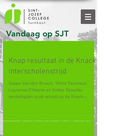
Vandaag op SJT
Knap resultaat in de Knack-
interscholenstrijd
Seppe Van den Broeck, Viktor Eeckhout,
Lauranne D'Haene en Kobbe Desutter
verdedigden onze school op de Knack-
Interscholenstrijd. Na een...