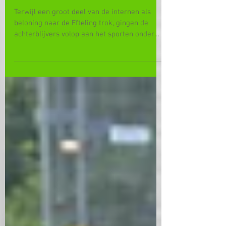
Sport op het internaat
Terwijl een groot deel van de internen als
beloning naar de Efteling trok, gingen de
achterblijvers volop aan het sporten onder
een...