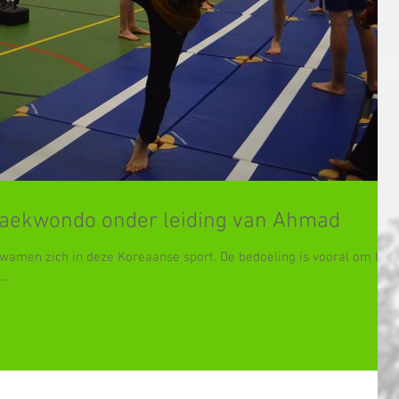
 Taekwondo onder leiding van Ahmad
kwamen zich in deze Koreaanse sport. De bedoeling is vooral om het
..