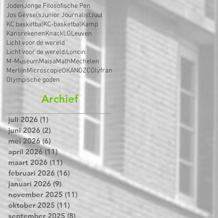
Joden
Jonge Filosofische Pen
Jos Geysels
Junior Journalist
Juul
KC basketbal
KC-basketbal
Kamp
Kansrekenen
Knack
LO
Leuven
Licht voor de wereld
Licht voor de wereld.
Loncin
M-Museum
Maisa
Math
Mechelen
Merlijn
Microscopie
OKAN
OZC
Olyfran
Olympische goden
Archief
juli 2026
(1)
1 post
juni 2026
(2)
2 posts
mei 2026
(6)
6 posts
april 2026
(11)
11 posts
maart 2026
(11)
11 posts
februari 2026
(16)
16 posts
januari 2026
(9)
9 posts
november 2025
(11)
11 posts
oktober 2025
(11)
11 posts
september 2025
(8)
8 posts