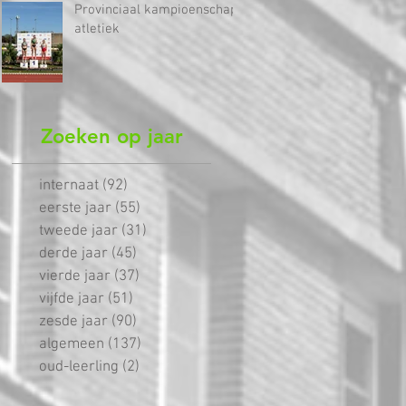
Provinciaal kampioenschap
atletiek
Zoeken op jaar
internaat
(92)
92 posts
eerste jaar
(55)
55 posts
tweede jaar
(31)
31 posts
derde jaar
(45)
45 posts
vierde jaar
(37)
37 posts
vijfde jaar
(51)
51 posts
zesde jaar
(90)
90 posts
algemeen
(137)
137 posts
oud-leerling
(2)
2 posts