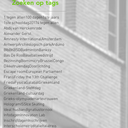
Zoeken op tags
1 tegen allen
100 dagen
1ste jaars
1ste schooldag
2017
4 tegen allen
Abdij van Herckenrode
Alexander Gerst
Amnesty International
Amsterdam
Antwerp
Archeologisch park
Arduino
BIb
BK
BSD
Badminton
Banksy
Bas De Roo
Baseballwedstrijd
Bezinning
Biomimicry
Brussel
Congo
Dikketruiendag
Doorlichting
Escape room
European Parliament
Frans
Friday the 13th Challenge
Frieda
Fysica
Galabal
Griekenland
Griekenland-SteMdag
Griekenland-cultuurdag
Grieks-olympiade
Hartevrouwen
Hologram
ISS
Ice Skating
Ideal husband
Ignatiustornooi
Infodagen
Innovation Lab
Inschrijfdagen
Inschrijven
Interscholenstrijd
Italie
Italiëreis