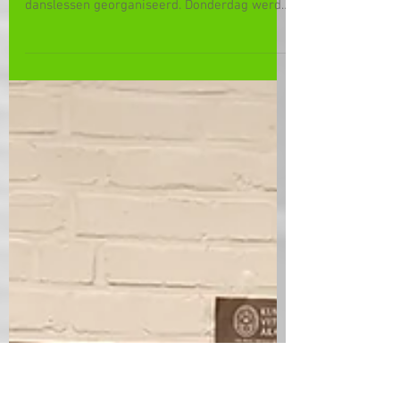
Danslessen schoolbal
Om de leerlingen ten volle te laten genieten
van het schoolbal worden er vooraf
danslessen georganiseerd. Donderdag werd
de eerste les...