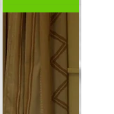
Woensdagnamiddag nam een 50-tal
leerlingen uit de derde graad aan de 30e
editie van Olyfran deel.