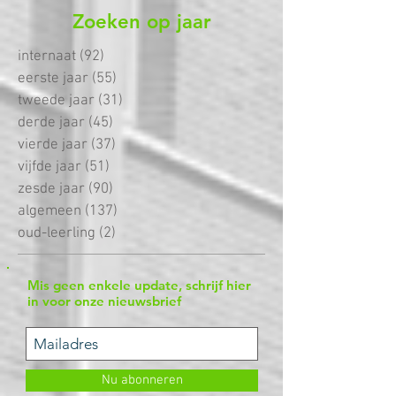
Zoeken op jaar
internaat
(92)
92 posts
eerste jaar
(55)
55 posts
tweede jaar
(31)
31 posts
derde jaar
(45)
45 posts
vierde jaar
(37)
37 posts
vijfde jaar
(51)
51 posts
zesde jaar
(90)
90 posts
algemeen
(137)
137 posts
oud-leerling
(2)
2 posts
Mis geen enkele update, schrijf hier
in voor onze nieuwsbrief