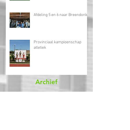
Hockey
Afdeling 5 en 6 naar Breendonk
Provinciaal kampioenschap
atletiek
Archief
juli 2026
(1)
1 post
juni 2026
(2)
2 posts