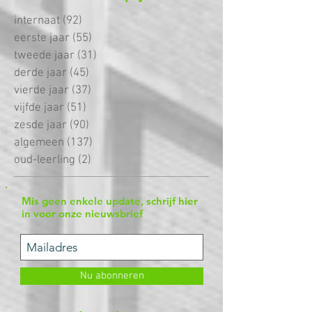
Zoeken op jaar
internaat
(92)
92 posts
eerste jaar
(55)
55 posts
tweede jaar
(31)
31 posts
derde jaar
(45)
45 posts
vierde jaar
(37)
37 posts
vijfde jaar
(51)
51 posts
zesde jaar
(90)
90 posts
algemeen
(137)
137 posts
oud-leerling
(2)
2 posts
Mis geen enkele update, schrijf hier
in voor onze nieuwsbrief