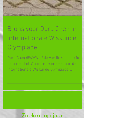
Brons voor Dora Chen in
Internationale Wiskunde
Olympiade
Dora Chen (5WWA - 5de van links op de foto)
nam met het Vlaamse team deel aan de
Internationale Wiskunde Olympiade.
Oorspronkelijk was de...