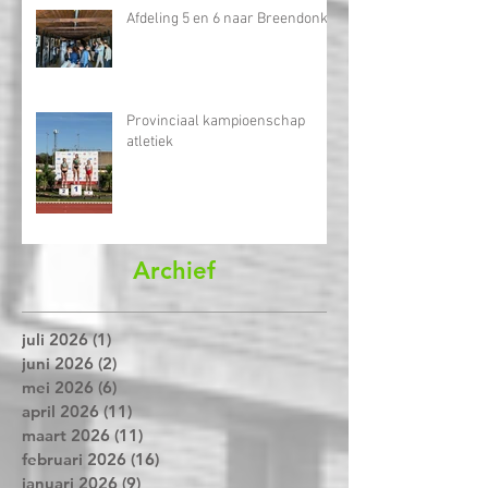
Afdeling 5 en 6 naar Breendonk
Provinciaal kampioenschap
atletiek
Archief
juli 2026
(1)
1 post
juni 2026
(2)
2 posts
mei 2026
(6)
6 posts
april 2026
(11)
11 posts