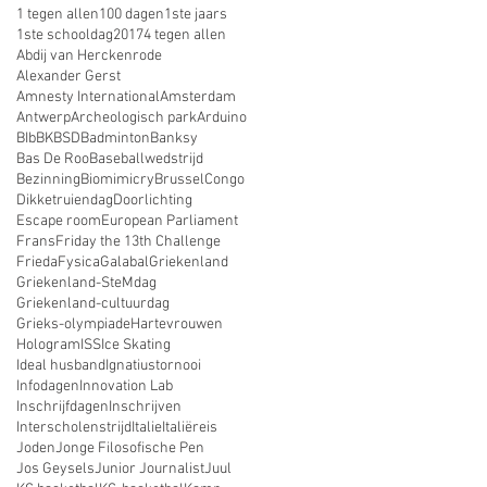
1 tegen allen
100 dagen
1ste jaars
1ste schooldag
2017
4 tegen allen
Abdij van Herckenrode
Alexander Gerst
Amnesty International
Amsterdam
Antwerp
Archeologisch park
Arduino
BIb
BK
BSD
Badminton
Banksy
Bas De Roo
Baseballwedstrijd
Bezinning
Biomimicry
Brussel
Congo
Dikketruiendag
Doorlichting
Escape room
European Parliament
Frans
Friday the 13th Challenge
Frieda
Fysica
Galabal
Griekenland
Griekenland-SteMdag
Griekenland-cultuurdag
Grieks-olympiade
Hartevrouwen
Hologram
ISS
Ice Skating
Ideal husband
Ignatiustornooi
Infodagen
Innovation Lab
Inschrijfdagen
Inschrijven
Interscholenstrijd
Italie
Italiëreis
Joden
Jonge Filosofische Pen
Jos Geysels
Junior Journalist
Juul